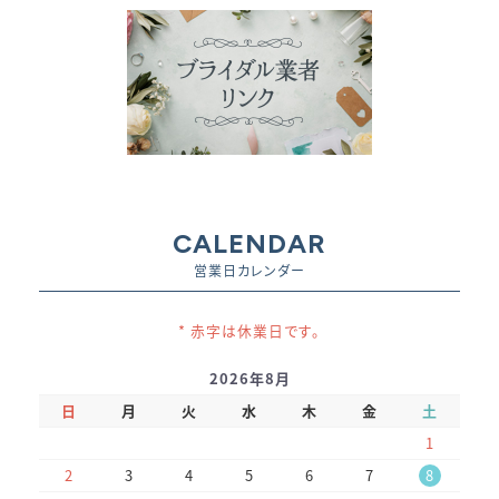
CALENDAR
営業日カレンダー
* 赤字は休業日です。
2026年8月
日
月
火
水
木
金
土
1
2
3
4
5
6
7
8