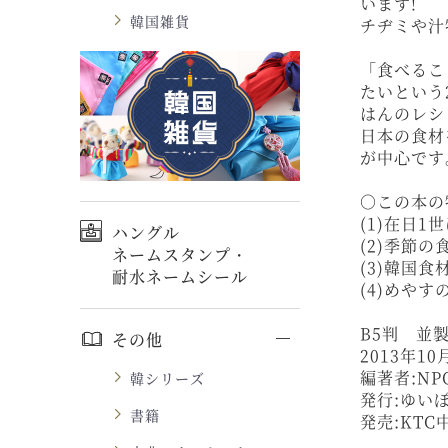
います!
韓国雑貨
チヂミや汁
「食べるこ
たいという
はんのレシ
日本の食材
が中心です
○この本の
(1)在日
ハングル
(2)季節
ネームスタンプ・
(3)韓国
耐水ネームシール
(4)めや
B5判 並
その他
2013年1
編著者:N
韓シリーズ
発行:ゆ
書籍
発売:KTC