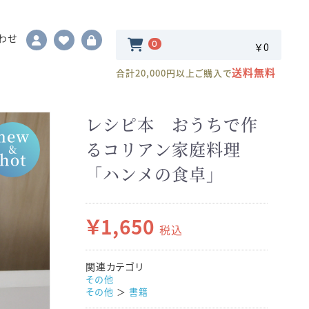
わせ
0
￥0
送料無料
合計20,000円以上ご購入で
レシピ本 おうちで作
るコリアン家庭料理
「ハンメの食卓」
￥1,650
税込
関連カテゴリ
その他
その他
＞
書籍