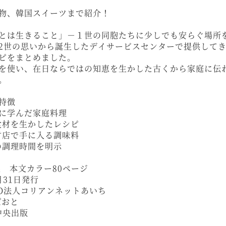
物、韓国スイーツまで紹介！
とは生きること」－１世の同胞たちに少しでも安らぐ場所
2世の思いから誕生したデイサービスセンターで提供して
ピをまとめました。
を使い、在日ならではの知恵を生かした古くから家庭に伝
。
特徴
1世に学んだ家庭料理
の食材を生かしたレシピ
食材店で手に入る調味料
すの調理時間を明示
製 本文カラー80ページ
0月31日発行
PO法人コリアンネットあいち
いぽおと
中央出版