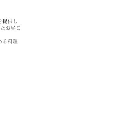
を提供し
きたお昼ご
わる料理