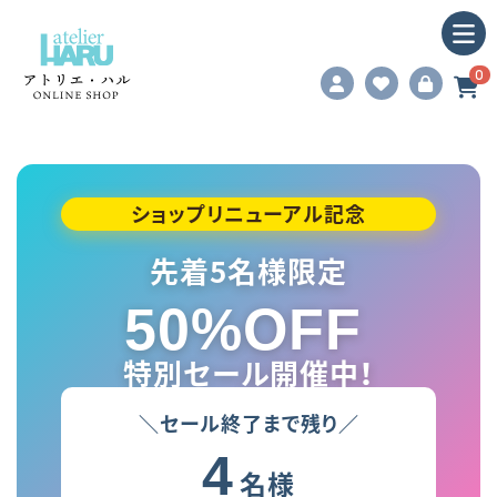
0
ショップリニューアル記念
先着5名様限定
50%OFF
特別セール開催中！
＼セール終了まで残り／
4
名様