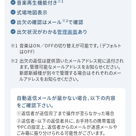
※1
音楽再生機能付き
式場地図表示
※2
出欠の確認はメール
で確認
出欠状況がわかる
管理画面
あり
※1
音楽はON／OFFの切り替えが可能です。（デフォルト
はOFF）
※2
出欠の返信は提供頂いたメールアドレス宛に送付され
ます。管理可能なメールアドレスをお知らせください。
新郎新婦様が別々で管理する場合はそれぞれのメー
ルアドレスをお知らせください。
自動返信メールが届かない場合、以下の内容
をご確認下さい。
①返信者が送信完了まで操作が至らなかった場合
②送信者・以下の返信者共に、お手持ちの携帯電話
やPCの設定上、返信者からのメールが迷惑メールや
ごみ箱に振り分けられる可能性がございます。