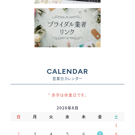
CALENDAR
営業日カレンダー
* 赤字は休業日です。
2026年8月
日
月
火
水
木
金
土
1
2
3
4
5
6
7
8