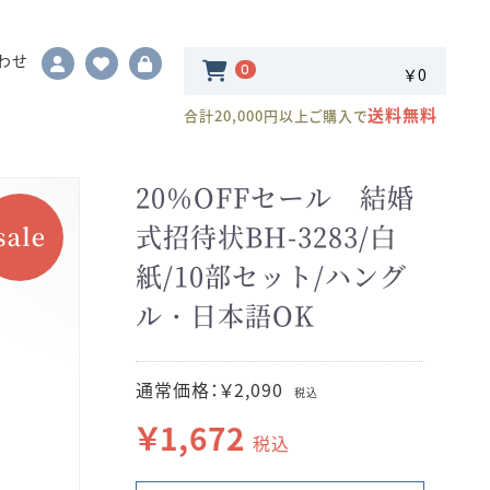
わせ
0
￥0
送料無料
合計20,000円以上ご購入で
20％OFFセール 結婚
式招待状BH-3283/白
紙/10部セット/ハング
ル・日本語OK
通常価格：￥2,090
税込
￥1,672
税込