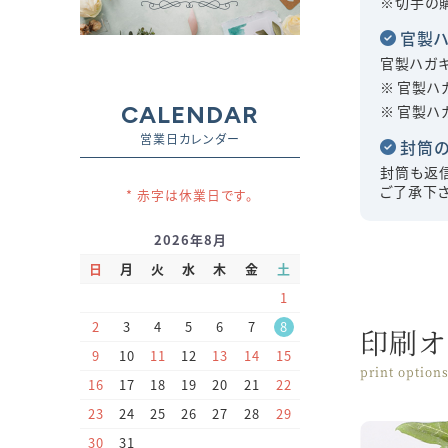
※切手の
官製
官製ハガキ
官製ハ
CALENDAR
官製ハ
営業日カレンダー
封筒
封筒も返
ご了承下さ
* 赤字は休業日です。
2026年8月
日
月
火
水
木
金
土
1
2
3
4
5
6
7
8
印刷オ
9
10
11
12
13
14
15
print option
16
17
18
19
20
21
22
23
24
25
26
27
28
29
30
31