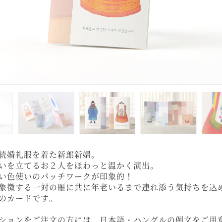
統婚礼服を着た新郎新婦。
いを立てるお２人をほわっと温かく演出。
い色使いのパッチワークが印象的！
象徴する一対の雁に共に年老いるまで連れ添う気持ちを込
のカードです。
ションをご注文の方には、日本語・ハングルの例文をご用