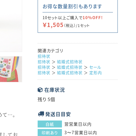
お得な数量割引もあります
10セット以上ご購入で
10%OFF!
￥1,505
（税込）/1セット
関連カテゴリ
招待状
招待状
＞
結婚式招待状
招待状
＞
結婚式招待状
＞
セール
招待状
＞
結婚式招待状
＞
定形内
在庫状況
残り 5個
発送日目安
めて…。
翌営業日以内
白紙
3〜7営業日以内
印刷あり
意してお