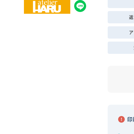
返
ア
印