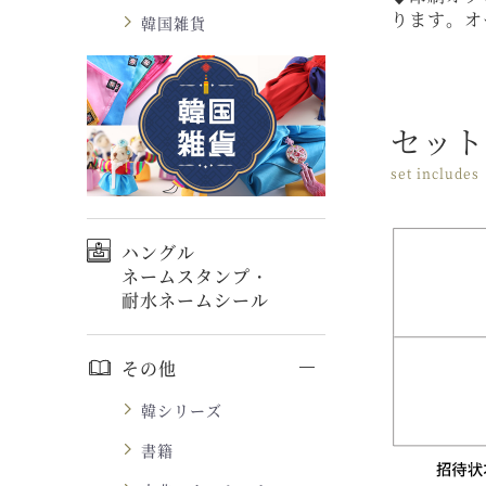
ります。オ
韓国雑貨
セット
set includes
ハングル
ネームスタンプ・
耐水ネームシール
その他
韓シリーズ
書籍