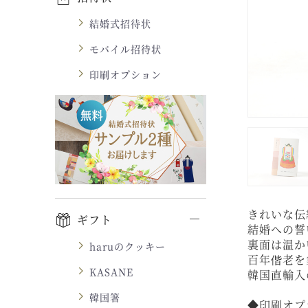
結婚式招待状
モバイル招待状
印刷オプション
きれいな伝
ギフト
結婚への誓
裏面は温か
haruのクッキー
百年偕老を
KASANE
韓国直輸入
韓国箸
◆印刷オプ