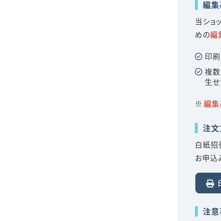
編集
当ショ
めの
編
印刷
複数
生
編集
注文
白紙招
お申込
注意