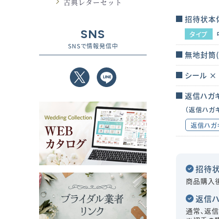
古典レターセット
招待状本体
SNS
タイプ
SNSで情報発信中
無地封筒(
シール ×
返信ハガキ
（返信ハガ
返信ハガ
招待
商品購入
返信
通常、返